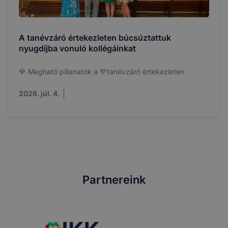
A tanévzáró értekezleten búcsúztattuk
nyugdíjba vonuló kollégáinkat
🌹 Megható pillanatok a 💚tanévzáró értekezleten
2026. júl. 4.
Partnereink