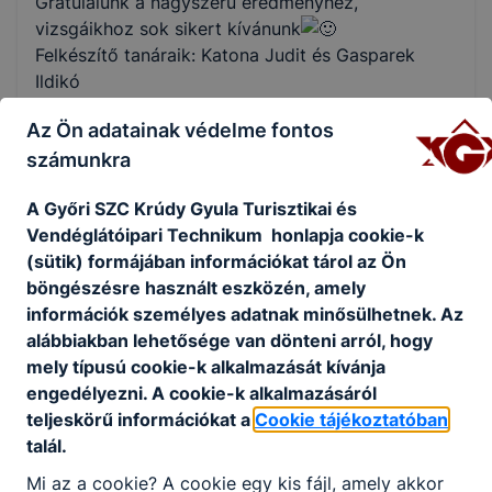
Gratulálunk a nagyszerű eredményhez,
vizsgáikhoz sok sikert kívánunk
Felkészítő tanáraik: Katona Judit és Gasparek
Ildikó
Az Ön adatainak védelme fontos
számunkra
Megosztás
A Győri SZC Krúdy Gyula Turisztikai és
Vendéglátóipari Technikum honlapja cookie-k
(sütik) formájában információkat tárol az Ön
böngészésre használt eszközén, amely
információk személyes adatnak minősülhetnek. Az
KAPCSOLÓDÓ HÍREK
alábbiakban lehetősége van dönteni arról, hogy
mely típusú cookie-k alkalmazását kívánja
engedélyezni. A cookie-k alkalmazásáról
teljeskörű információkat a
Cookie tájékoztatóban
talál.
Mi az a cookie? A cookie egy kis fájl, amely akkor