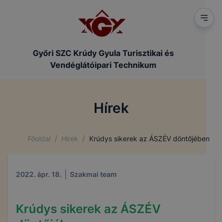
Győri SZC Krúdy Gyula Turisztikai és
Vendéglátóipari Technikum
Hírek
/
/
Főoldal
Hírek
Krúdys sikerek az ÁSZÉV döntőjében
2022. ápr. 18.
Szakmai team
Krúdys sikerek az ÁSZÉV