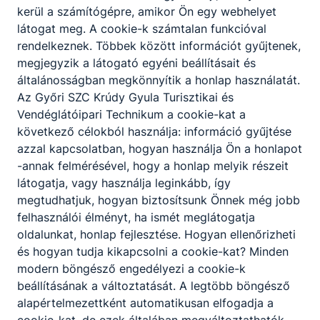
kerül a számítógépre, amikor Ön egy webhelyet
látogat meg. A cookie-k számtalan funkcióval
rendelkeznek. Többek között információt gyűjtenek,
megjegyzik a látogató egyéni beállításait és
általánosságban megkönnyítik a honlap használatát.
Az Győri SZC Krúdy Gyula Turisztikai és
Vendéglátóipari Technikum a cookie-kat a
Felnőttek szakmai oktatása
következő célokból használja: információ gyűjtése
azzal kapcsolatban, hogyan használja Ön a honlapot
Jelentkezz a Krúdyba!
-annak felmérésével, hogy a honlap melyik részeit
2026. aug. 30.
látogatja, vagy használja leginkább, így
megtudhatjuk, hogyan biztosítsunk Önnek még jobb
felhasználói élményt, ha ismét meglátogatja
oldalunkat, honlap fejlesztése. Hogyan ellenőrizheti
és hogyan tudja kikapcsolni a cookie-kat? Minden
modern böngésző engedélyezi a cookie-k
beállításának a változtatását. A legtöbb böngésző
alapértelmezettként automatikusan elfogadja a
cookie-kat, de ezek általában megváltoztathatók.