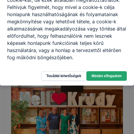
Felhívjuk figyelmét, hogy mivel a cookie-k célja
honlapunk használhatóságának és folyamatainak
megkönnyítése vagy lehetővé tétele, a cookie-k
alkalmazásának megakadályozása vagy törlése által
Krúdys gólyatábor
előfordulhat, hogy felhasználóink nem lesznek
képesek honlapunk funkcióinak teljes körű
Idén új helyszínen, a Győrújbaráti Gyermektáborban
vártuk frissen beiratkozott 9-es diákjainkat a 💚krúdys
használatára, vagy a honlap a tervezettől eltérően
gólyatáborba.
fog működni böngészőjében.
2026. júl. 8.
További lehetőségek
Mindet elfogadom