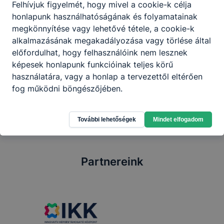
szállásadókkal partneri viszonyt kialakítva
Felhívjuk figyelmét, hogy mivel a cookie-k célja
működteti a vendéglátó egységét.
honlapunk használhatóságának és folyamatainak
megkönnyítése vagy lehetővé tétele, a cookie-k
alkalmazásának megakadályozása vagy törlése által
előfordulhat, hogy felhasználóink nem lesznek
Megosztás
képesek honlapunk funkcióinak teljes körű
használatára, vagy a honlap a tervezettől eltérően
fog működni böngészőjében.
További lehetőségek
Mindet elfogadom
Partnereink