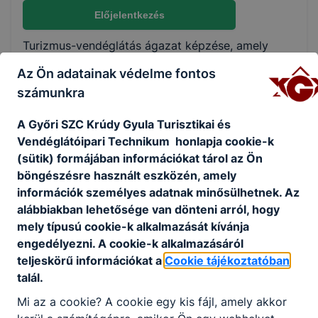
Nem válaszható
Előjelentkezés
Turizmus-vendéglátás ágazat képzése, amely
KKK/PTT
szakképzettség megszerzésével zárul. A panziós-
Az Ön adatainak védelme fontos
KKK letöltése (pdf)
fogadós feladatai rendkívül szerteágazóak, hiszen
számunkra
PTT letöltése (pdf)
a szakma óriási fejlődésen ment és megy
keresztül napjainkban is. A szakma szépsége,
A Győri SZC Krúdy Gyula Turisztikai és
hogy a turizmus szereplőinek igényeit szolgálja ki.
Okleveles technikusképzés
Vendéglátóipari Technikum honlapja cookie-k
A panziós-fogadós óriási felelősséggel van
(sütik) formájában információkat tárol az Ön
Nem
felruházva, hiszen rendkívül sok feladatot kell egy
böngészésre használt eszközén, amely
személyben ellátnia.
információk személyes adatnak minősülhetnek. Az
Ajánlott minden fiatal számára, aki a
alábbiakban lehetősége van dönteni arról, hogy
vendéglátásban találja meg azokat a kihívásokat,
mely típusú cookie-k alkalmazását kívánja
amelyek érdeklik. Szereti a vendégeket, a
engedélyezni. A cookie-k alkalmazásáról
turisztikai-vendéglátó tevékenységet hosszú távra
teljeskörű információkat a
Cookie tájékoztatóban
tervezi.
talál.
Mi az a cookie? A cookie egy kis fájl, amely akkor