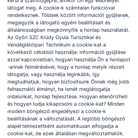
kerül a számítógépre, amikor Ön egy webhelyet
KOMPETENCIAELVÁRÁS
látogat meg. A cookie-k számtalan funkcióval
Széleskörű tájékozottság, jó kommunikációs
rendelkeznek. Többek között információt gyűjtenek,
készség, problémamegoldó képesség,
megjegyzik a látogató egyéni beállításait és
vendégszeretet, szervezőképesség.
általánosságban megkönnyítik a honlap használatát.
Az Győri SZC Krúdy Gyula Turisztikai és
Vendéglátóipari Technikum a cookie-kat a
A SZAKKÉPZETTSÉGGEL RENDELKEZŐ
következő célokból használja: információ gyűjtése
üzemelteti a vendéglátóhelyet;
azzal kapcsolatban, hogyan használja Ön a honlapot
marketing tevékenységet végez;
-annak felmérésével, hogy a honlap melyik részeit
vendégekkel, partnerekkel kapcsolatot
látogatja, vagy használja leginkább, így
tart;
megtudhatjuk, hogyan biztosítsunk Önnek még jobb
karbantartásokat biztosít;
felhasználói élményt, ha ismét meglátogatja
ügyel a vendéglátóhely környezetére;
oldalunkat, honlap fejlesztése. Hogyan ellenőrizheti
vendégek számára programokat szervez;
és hogyan tudja kikapcsolni a cookie-kat? Minden
logisztikai feladatokat ellát;
modern böngésző engedélyezi a cookie-k
irányítja, szervezi és értékeli a
beállításának a változtatását. A legtöbb böngésző
munkatársak munkáját;
alapértelmezettként automatikusan elfogadja a
kapcsolatot tart más szolgáltatókkal, más
cookie-kat, de ezek általában megváltoztathatók.