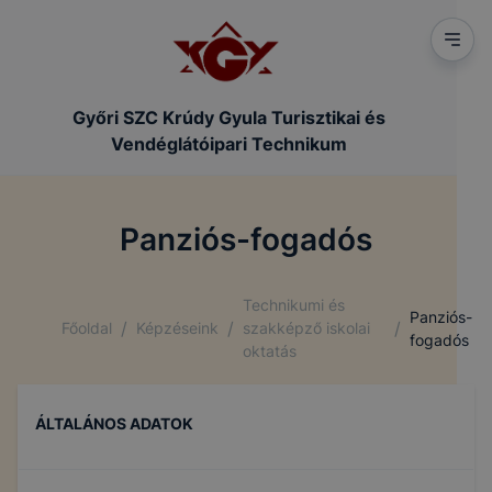
Győri SZC Krúdy Gyula Turisztikai és
Vendéglátóipari Technikum
Panziós-fogadós
Technikumi és
Panziós-
/
/
/
Főoldal
Képzéseink
szakképző iskolai
fogadós
oktatás
ÁLTALÁNOS ADATOK