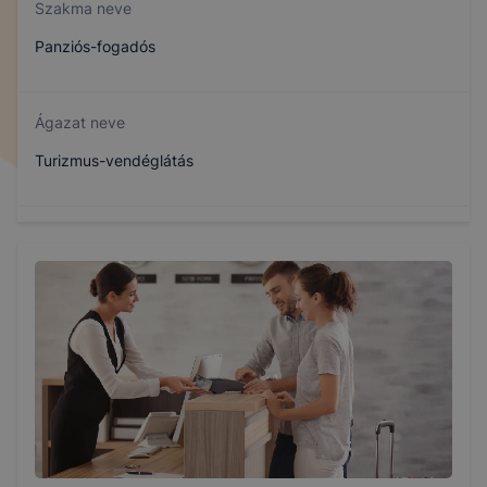
Szakma neve
Panziós-fogadós
Ágazat neve
Turizmus-vendéglátás
Szakmajegyzék száma
410132303
Képzés időtartama
3 év
Választható szakmairányok: