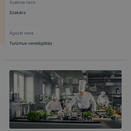
Szakma neve
Szakács
Ágazat neve
Turizmus-vendéglátás
Szakmajegyzék száma
410132305
Képzés időtartama
3 év
Választható szakmairányok: