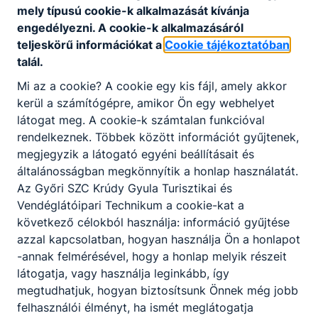
Azoknak a kreatív fiataloknak ajánljuk, akik
mely típusú cookie-k alkalmazását kívánja
szeretnek alkotni. Folyamatos fejlődésre és
engedélyezni. A cookie-k alkalmazásáról
változatos munkára vágynak. A jó szakács
teljeskörű információkat a
Cookie tájékoztatóban
egyénisége felismerhető az általa készített
talál.
ételben.
Mi az a cookie? A cookie egy kis fájl, amely akkor
kerül a számítógépre, amikor Ön egy webhelyet
látogat meg. A cookie-k számtalan funkcióval
KOMPETENCIAELVÁRÁS
rendelkeznek. Többek között információt gyűjtenek,
Remek ízérzék, nagy terhelhetőség, jó stressztűrő
megjegyzik a látogató egyéni beállításait és
képesség, kiváló kommunikációs készség, a
általánosságban megkönnyítik a honlap használatát.
szakma és a kollégák iránt tanúsított alázat,
Az Győri SZC Krúdy Gyula Turisztikai és
problémamegoldó képesség, kreativitás,
Vendéglátóipari Technikum a cookie-kat a
együttműködő képesség.
következő célokból használja: információ gyűjtése
azzal kapcsolatban, hogyan használja Ön a honlapot
-annak felmérésével, hogy a honlap melyik részeit
A SZAKKÉPZETTSÉGGEL RENDELKEZŐ
látogatja, vagy használja leginkább, így
a vezetőszakács utasításait követve ételt
megtudhatjuk, hogyan biztosítsunk Önnek még jobb
készít, tálal, díszít a szakmaiság, a
felhasználói élményt, ha ismét meglátogatja