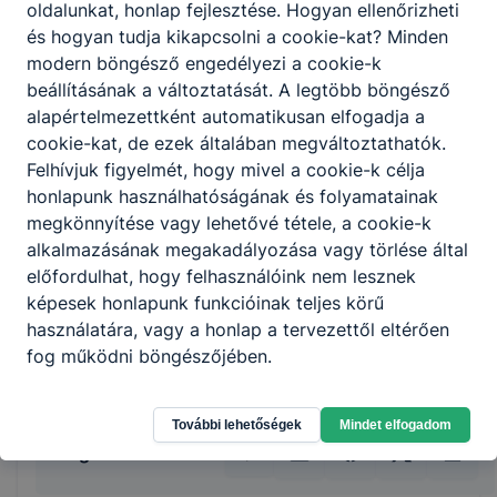
praktikusság és az esztétikusság
oldalunkat, honlap fejlesztése. Hogyan ellenőrizheti
figyelembevételével;
és hogyan tudja kikapcsolni a cookie-kat? Minden
előkészítő, elkészítő és befejező
modern böngésző engedélyezi a cookie-k
műveleteket hajt végre;
beállításának a változtatását. A legtöbb böngésző
árut rendel, árut vesz át, árut raktároz
alapértelmezettként automatikusan elfogadja a
szakosítva;
cookie-kat, de ezek általában megváltoztathatók.
betartja és betartatja a HACCP
Felhívjuk figyelmét, hogy mivel a cookie-k célja
szabályzatot;
honlapunk használhatóságának és folyamatainak
anyagi és erkölcsi felelősséget vállal a
megkönnyítése vagy lehetővé tétele, a cookie-k
rábízott javakért;
alkalmazásának megakadályozása vagy törlése által
a konyhatechnológiai eljárásokat
előfordulhat, hogy felhasználóink nem lesznek
tudatosan alkalmazza;
képesek honlapunk funkcióinak teljes körű
képes a segédszemélyzet munkáját
használatára, vagy a honlap a tervezettől eltérően
összehangolni, irányítani.
fog működni böngészőjében.
További lehetőségek
Mindet elfogadom
Megosztás