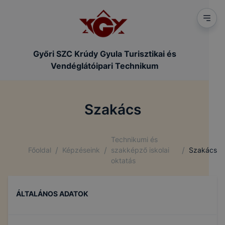
Győri SZC Krúdy Gyula Turisztikai és
Vendéglátóipari Technikum
Szakács
Technikumi és
/
/
/
Főoldal
Képzéseink
szakképző iskolai
Szakács
oktatás
ÁLTALÁNOS ADATOK