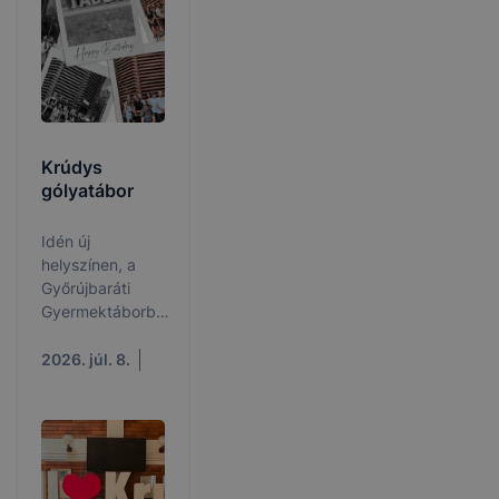
Krúdys
gólyatábor
Idén új
helyszínen, a
Győrújbaráti
Gyermektáborban
vártuk frissen
beiratkozott 9-es
2026. júl. 8.
diákjainkat a 💚
krúdys
gólyatáborba.