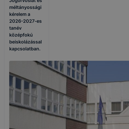
Jogorvoslat és
méltányossági
kérelem a
2026-2027-es
tanév
középfokú
beiskolázással
kapcsolatban.