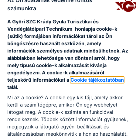
Az Ön adatainak védelme fontos
számunkra
A Győri SZC Krúdy Gyula Turisztikai és
Vendéglátóipari Technikum honlapja cookie-k
(sütik) formájában információkat tárol az Ön
böngészésre használt eszközén, amely
Partnereink
információk személyes adatnak minősülhetnek. Az
alábbiakban lehetősége van dönteni arról, hogy
mely típusú cookie-k alkalmazását kívánja
engedélyezni. A cookie-k alkalmazásáról
teljeskörű információkat a
Cookie tájékoztatóban
talál.
Mi az a cookie? A cookie egy kis fájl, amely akkor
kerül a számítógépre, amikor Ön egy webhelyet
látogat meg. A cookie-k számtalan funkcióval
rendelkeznek. Többek között információt gyűjtenek,
megjegyzik a látogató egyéni beállításait és
általánosságban megkönnyítik a honlap használatát.