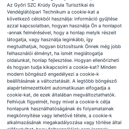
Az Győri SZC Krúdy Gyula Turisztikai és
Vendéglátóipari Technikum a cookie-kat a
következő célokból használja: információ gyűjtése
azzal kapcsolatban, hogyan használja Ön a honlapot
-annak felmérésével, hogy a honlap melyik részeit
látogatja, vagy használja leginkább, így
megtudhatjuk, hogyan biztosítsunk Önnek még jobb
felhasználói élményt, ha ismét meglátogatja
oldalunkat, honlap fejlesztése. Hogyan ellenőrizheti
és hogyan tudja kikapcsolni a cookie-kat? Minden
modern böngésző engedélyezi a cookie-k
beállításának a változtatását. A legtöbb böngésző
alapértelmezettként automatikusan elfogadja a
cookie-kat, de ezek általában megváltoztathatók.
Győri SZC
Felhívjuk figyelmét, hogy mivel a cookie-k célja
Krúdy Gyula
honlapunk használhatóságának és folyamatainak
megkönnyítése vagy lehetővé tétele, a cookie-k
Turisztikai és
alkalmazásának megakadályozása vagy törlése által
Vendéglátóipari