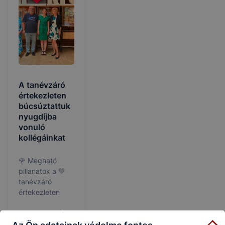
A tanévzáró
értekezleten
búcsúztattuk
nyugdíjba
vonuló
kollégáinkat
🌹 Megható
pillanatok a 💚
tanévzáró
értekezleten
2026. júl. 4.