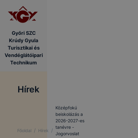
Győri SZC
Krúdy Gyula
Turisztikai és
Vendéglátóipari
Technikum
Hírek
Középfokú
beiskolázás a
2026-2027-es
tanévre -
/
/
Főoldal
Hírek
Jogorvoslat