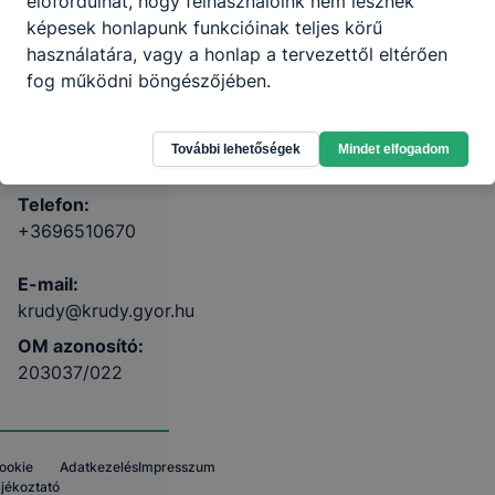
előfordulhat, hogy felhasználóink nem lesznek
Technikum
képesek honlapunk funkcióinak teljes körű
használatára, vagy a honlap a tervezettől eltérően
fog működni böngészőjében.
9024 Győr, Örkény
István út 8-10.
További lehetőségek
Mindet elfogadom
Teams
KRÉTA
Telefon:
+3696510670
E-mail:
krudy@krudy.gyor.hu
OM azonosító:
203037/022
ookie
Adatkezelés
Impresszum
ájékoztató