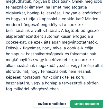
megtudhatjuk, hogyan biztosítsunk Önnek még jobb
felhasználói élményt, ha ismét meglátogatja
oldalunkat, honlap fejlesztése. Hogyan ellenőrizheti
és hogyan tudja kikapcsolni a cookie-kat? Minden
modern böngésző engedélyezi a cookie-k
beállításának a változtatását. A legtöbb böngésző
alapértelmezettként automatikusan elfogadja a
cookie-kat, de ezek általában megváltoztathatók.
Felhívjuk figyelmét, hogy mivel a cookie-k célja
honlapunk használhatóságának és folyamatainak
megkönnyítése vagy lehetővé tétele, a cookie-k
alkalmazásának megakadályozása vagy törlése által
előfordulhat, hogy felhasználóink nem lesznek
képesek honlapunk funkcióinak teljes körű
használatára, vagy a honlap a tervezettől eltérően
Győri SZC Krúdy Gyula Turisztikai és
fog működni böngészőjében.
Vendéglátóipari Technikum
További lehetőségek
Mindet elfogadom
9024 Győr, Örkény István út 8-10.