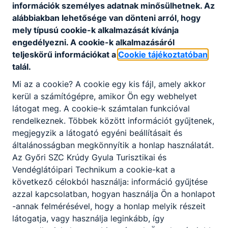
információk személyes adatnak minősülhetnek. Az
alábbiakban lehetősége van dönteni arról, hogy
mely típusú cookie-k alkalmazását kívánja
Pető gyűjtemény
engedélyezni. A cookie-k alkalmazásáról
teljeskörű információkat a
Cookie tájékoztatóban
talál.
Mi az a cookie? A cookie egy kis fájl, amely akkor
kerül a számítógépre, amikor Ön egy webhelyet
látogat meg. A cookie-k számtalan funkcióval
rendelkeznek. Többek között információt gyűjtenek,
Partnereink
megjegyzik a látogató egyéni beállításait és
általánosságban megkönnyítik a honlap használatát.
Az Győri SZC Krúdy Gyula Turisztikai és
Vendéglátóipari Technikum a cookie-kat a
következő célokból használja: információ gyűjtése
azzal kapcsolatban, hogyan használja Ön a honlapot
-annak felmérésével, hogy a honlap melyik részeit
látogatja, vagy használja leginkább, így