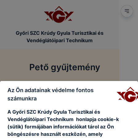
Győri SZC Krúdy Gyula Turisztikai és
Vendéglátóipari Technikum
Pető gyűjtemény
/
Főoldal
Pető gyűjtemény
Az Ön adatainak védelme fontos
számunkra
Pető gyűjtemény
A Győri SZC Krúdy Gyula Turisztikai és
Vendéglátóipari Technikum honlapja cookie-k
(sütik) formájában információkat tárol az Ön
böngészésre használt eszközén, amely