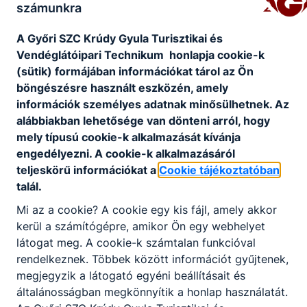
számunkra
KAPCSOLÓDÓ HÍREK
A Győri SZC Krúdy Gyula Turisztikai és
Vendéglátóipari Technikum honlapja cookie-k
(sütik) formájában információkat tárol az Ön
böngészésre használt eszközén, amely
információk személyes adatnak minősülhetnek. Az
alábbiakban lehetősége van dönteni arról, hogy
mely típusú cookie-k alkalmazását kívánja
engedélyezni. A cookie-k alkalmazásáról
teljeskörű információkat a
Cookie tájékoztatóban
talál.
Mi az a cookie? A cookie egy kis fájl, amely akkor
kerül a számítógépre, amikor Ön egy webhelyet
Felnőttek szakmai oktatása
látogat meg. A cookie-k számtalan funkcióval
rendelkeznek. Többek között információt gyűjtenek,
Jelentkezz a Krúdyba!
megjegyzik a látogató egyéni beállításait és
általánosságban megkönnyítik a honlap használatát.
2026. aug. 30.