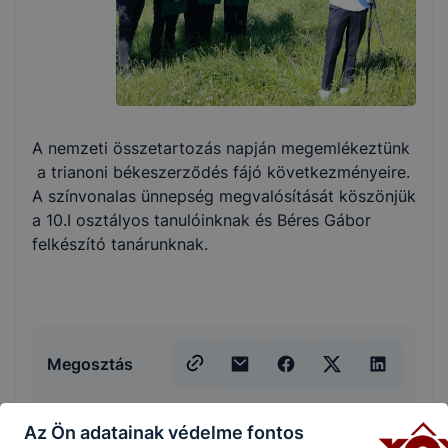
A nemzeti összetartozás napján megemlékeztünk
a trianoni békeszerződés fájó következményeire.
A színvonalas ünnepség megvalósítását köszönjük
a 10.I osztályos tanulóinknak és Béres Gábor
felkészító tanárunknak.
Megosztás
Az Ön adatainak védelme fontos