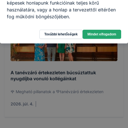
képesek honlapunk funkcióinak teljes körű
használatára, vagy a honlap a tervezettől eltérően
fog működni böngészőjében.
További lehetőségek
Mindet elfogadom
A tanévzáró értekezleten búcsúztattuk
nyugdíjba vonuló kollégáinkat
🌹 Megható pillanatok a 💚tanévzáró értekezleten
2026. júl. 4.