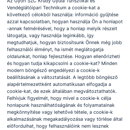
Az Győri SZC Krúdy Gyula Turisztikai és
Vendéglátóipari Technikum a cookie-kat a
következő célokból használja: információ gyűjtése
azzal kapcsolatban, hogyan használja Ön a honlapot
-annak felmérésével, hogy a honlap melyik részeit
látogatja, vagy használja leginkább, így
megtudhatjuk, hogyan biztosítsunk Önnek még jobb
felhasználói élményt, ha ismét meglátogatja
oldalunkat, honlap fejlesztése. Hogyan ellenőrizheti
és hogyan tudja kikapcsolni a cookie-kat? Minden
modern böngésző engedélyezi a cookie-k
beállításának a változtatását. A legtöbb böngésző
Krúdys gólyatábor
alapértelmezettként automatikusan elfogadja a
cookie-kat, de ezek általában megváltoztathatók.
Idén új helyszínen, a Győrújbaráti Gyermektáborban
Felhívjuk figyelmét, hogy mivel a cookie-k célja
vártuk frissen beiratkozott 9-es diákjainkat a 💚krúdys
honlapunk használhatóságának és folyamatainak
gólyatáborba.
megkönnyítése vagy lehetővé tétele, a cookie-k
2026. júl. 8.
alkalmazásának megakadályozása vagy törlése által
előfordulhat, hogy felhasználóink nem lesznek