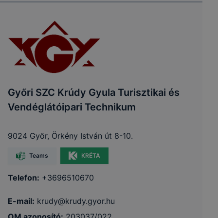
Győri SZC Krúdy Gyula Turisztikai és
Vendéglátóipari Technikum
9024 Győr, Örkény István út 8-10.
Teams
KRÉTA
Telefon:
+3696510670
E-mail:
krudy@krudy.gyor.hu
OM azonosító:
203037/022